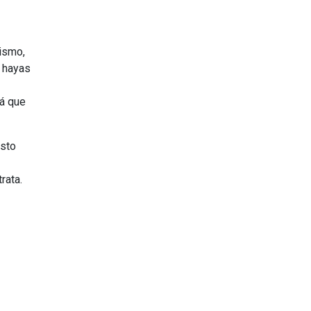
ismo,
e hayas
rá que
esto
rata.