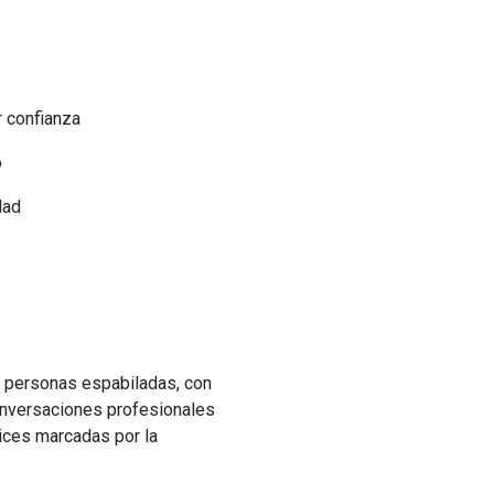
r confianza
o
dad
 personas espabiladas, con
conversaciones profesionales
rices marcadas por la