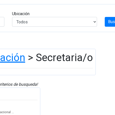
Ubicación
Bus
ración
> Secretaria/o
riterios de busqueda!
cional ...